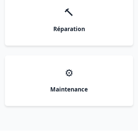
🔨
Réparation
⚙️
Maintenance