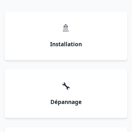
🚿
Installation
🔧
Dépannage