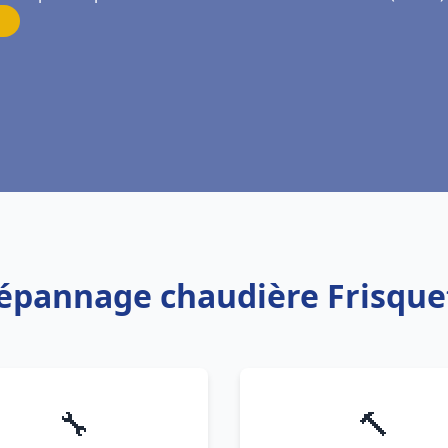
Dépannage chaudière Frisquet
🔧
🔨