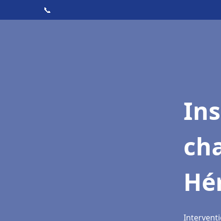
📞
In
cha
Hér
Interventi