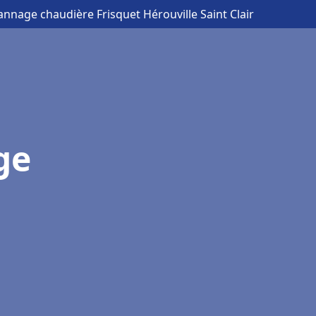
annage chaudière Frisquet Hérouville Saint Clair
ge