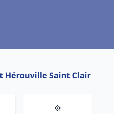
 Hérouville Saint Clair
⚙️