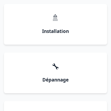
🚿
Installation
🔧
Dépannage