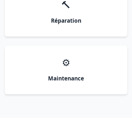
🔨
Réparation
⚙️
Maintenance