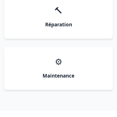
🔨
Réparation
⚙️
Maintenance