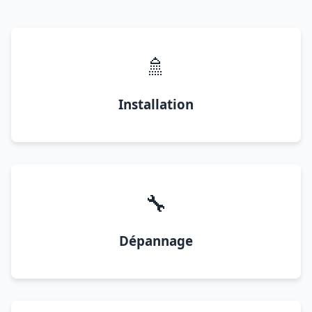
🚿
Installation
🔧
Dépannage