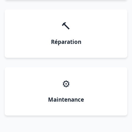
🔨
Réparation
⚙️
Maintenance