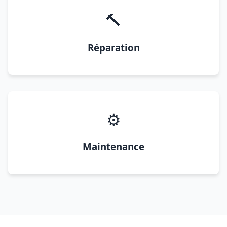
🔨
Réparation
⚙️
Maintenance