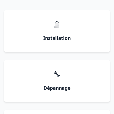
🚿
Installation
🔧
Dépannage