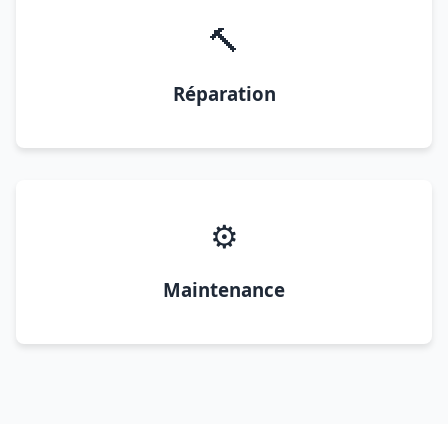
🔨
Réparation
⚙️
Maintenance