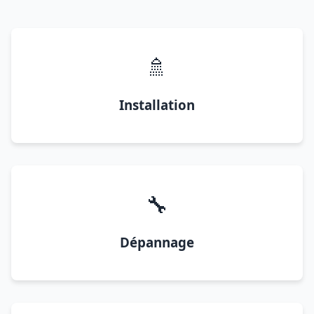
🚿
Installation
🔧
Dépannage