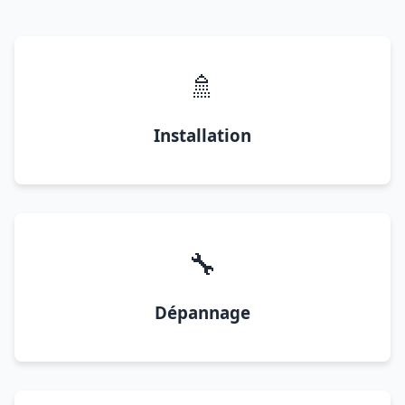
🚿
Installation
🔧
Dépannage