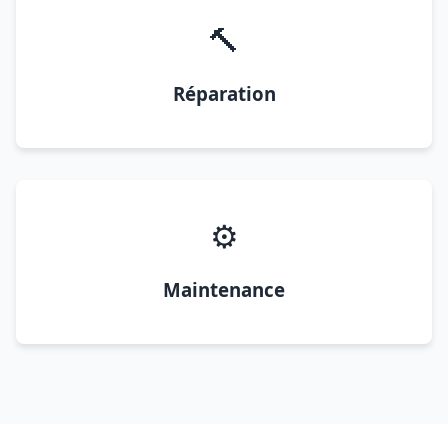
🔨
Réparation
⚙️
Maintenance