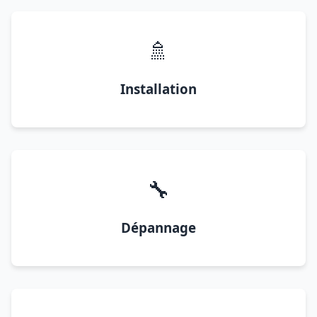
🚿
Installation
🔧
Dépannage