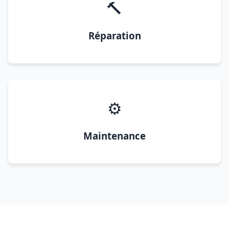
🔨
Réparation
⚙️
Maintenance