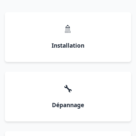
🚿
Installation
🔧
Dépannage