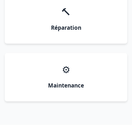
🔨
Réparation
⚙️
Maintenance