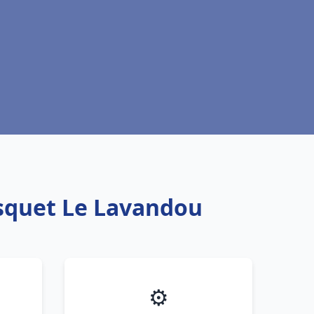
isquet Le Lavandou
⚙️