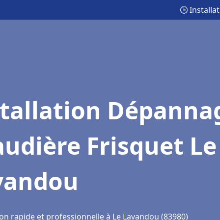
🕒 Install
stallation Dépanna
udière Frisquet Le
vandou
ion rapide et professionnelle à Le Lavandou (83980)