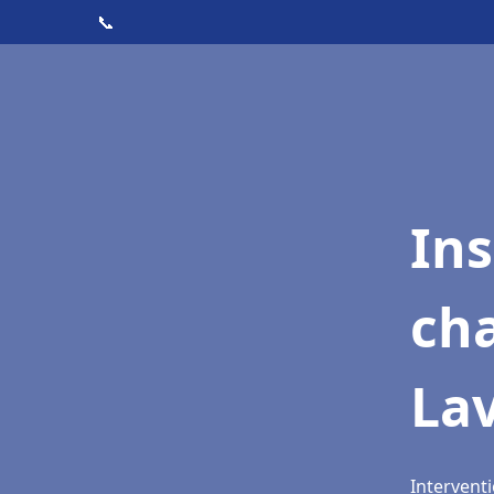
📞
In
cha
La
Intervent