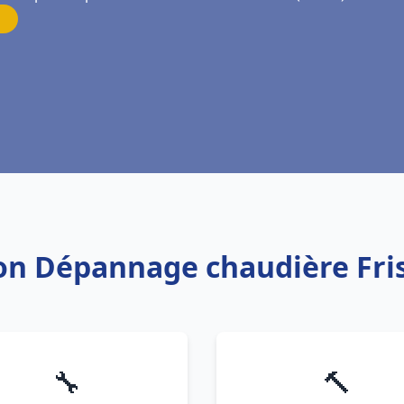
tion Dépannage chaudière Fr
🔧
🔨