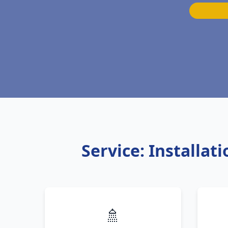
Service: Installa
🚿