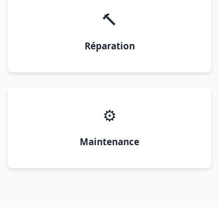
🔨
Réparation
⚙️
Maintenance