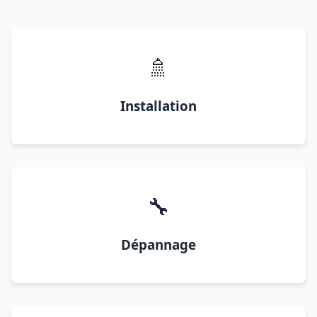
🚿
Installation
🔧
Dépannage