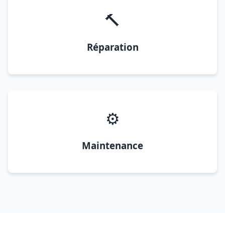
🔨
Réparation
⚙️
Maintenance