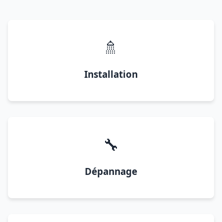
🚿
Installation
🔧
Dépannage