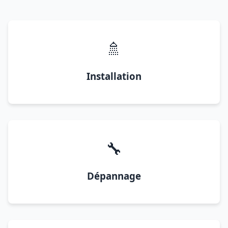
🚿
Installation
🔧
Dépannage