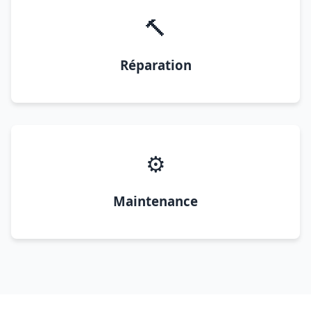
🔨
Réparation
⚙️
Maintenance