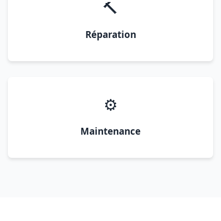
🔨
Réparation
⚙️
Maintenance