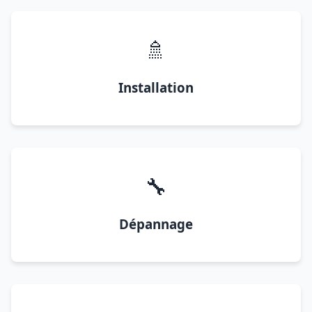
🚿
Installation
🔧
Dépannage