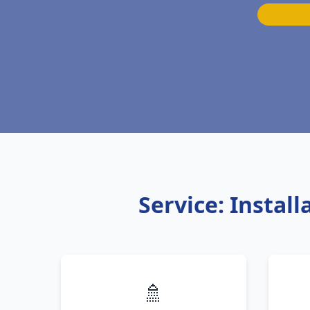
Service: Instal
🚿