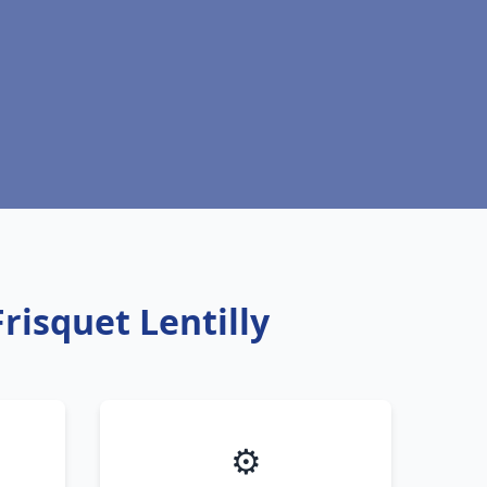
risquet Lentilly
⚙️