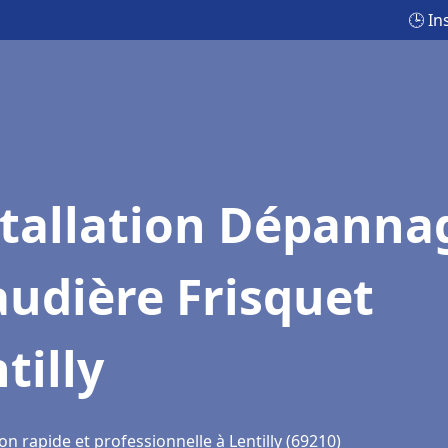
🕒 In
stallation Dépanna
udière Frisquet
tilly
on rapide et professionnelle à Lentilly (69210)