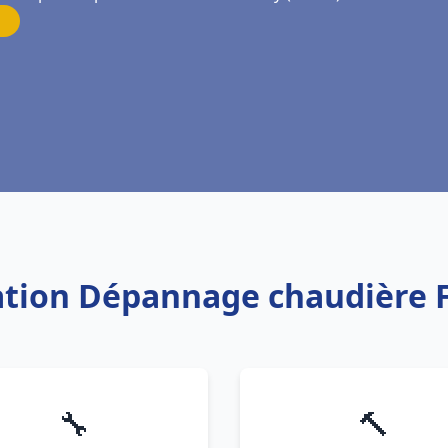
lation Dépannage chaudière F
🔧
🔨