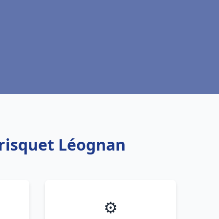
Frisquet Léognan
⚙️