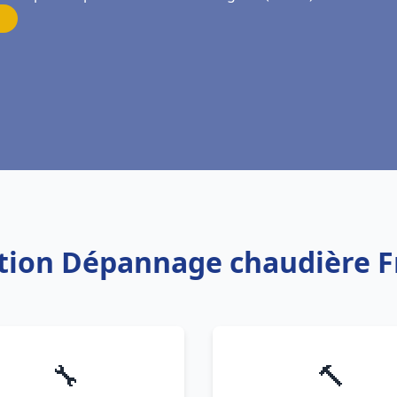
lation Dépannage chaudière 
🔧
🔨