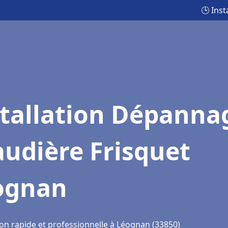
🕒 Ins
stallation Dépanna
udière Frisquet
ognan
ion rapide et professionnelle à Léognan (33850)