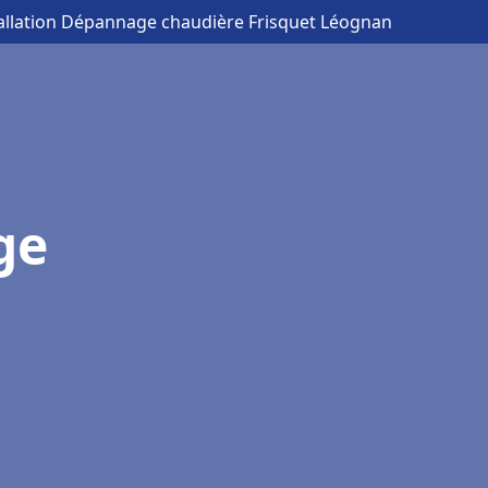
tallation Dépannage chaudière Frisquet Léognan
ge