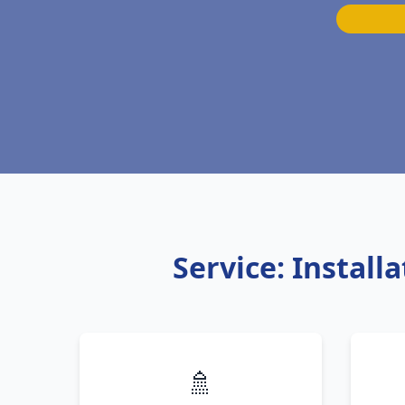
Service: Instal
🚿