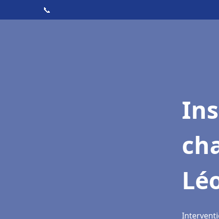
📞
In
cha
Lé
Intervent