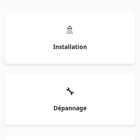
🚿
Installation
🔧
Dépannage