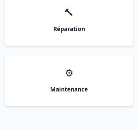
🔨
Réparation
⚙️
Maintenance