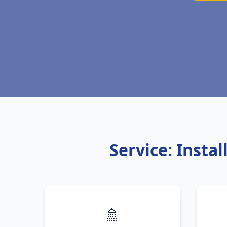
Service: Insta
🚿