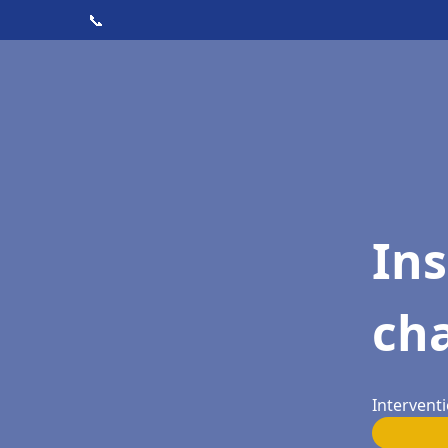
📞
In
cha
Interventi