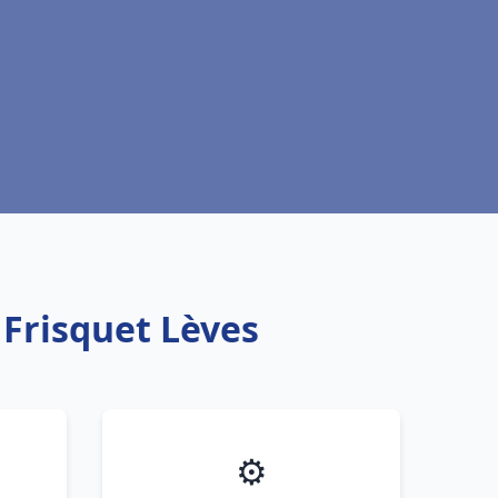
 Frisquet Lèves
⚙️