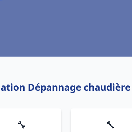
llation Dépannage chaudière
🔧
🔨