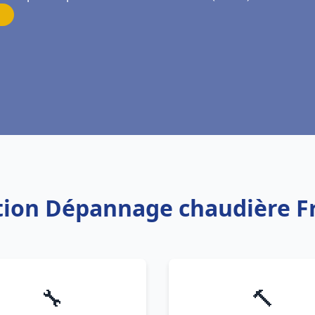
ation Dépannage chaudière F
🔧
🔨