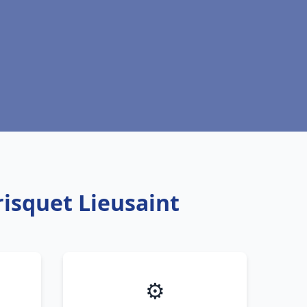
risquet Lieusaint
⚙️