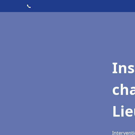
📞
In
cha
Lie
Interventi