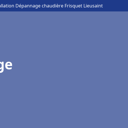
allation Dépannage chaudière Frisquet Lieusaint
ge