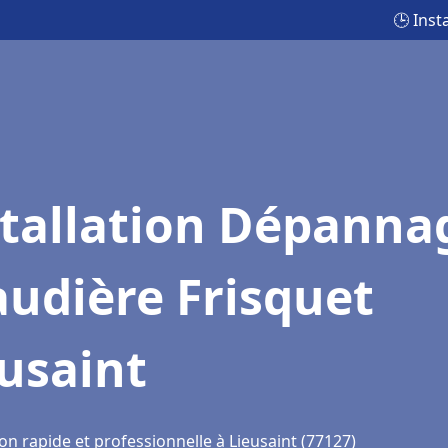
🕒 Inst
stallation Dépanna
udière Frisquet
usaint
on rapide et professionnelle à Lieusaint (77127)