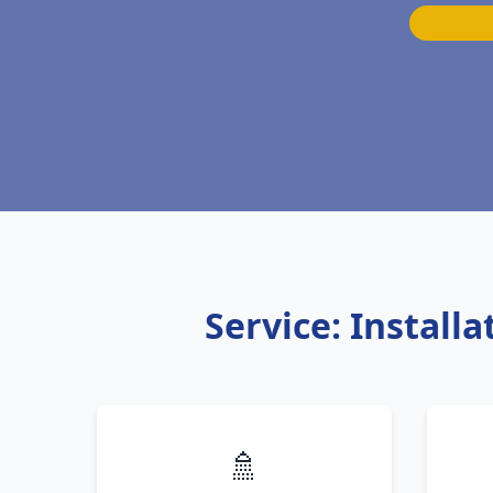
Service: Install
🚿