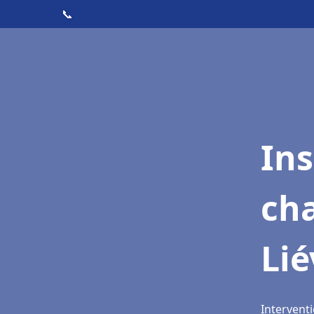
📞
In
cha
Lié
Interventi