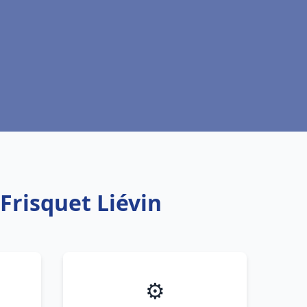
Frisquet Liévin
⚙️