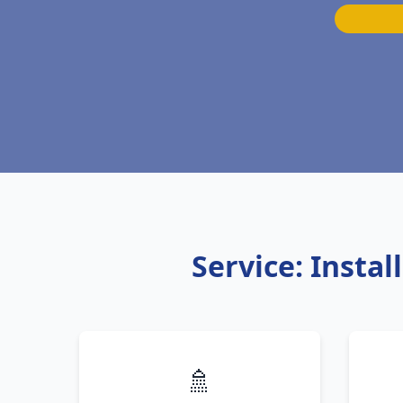
Service: Insta
🚿