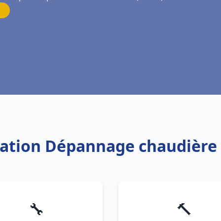
llation Dépannage chaudière 
🔧
🔨