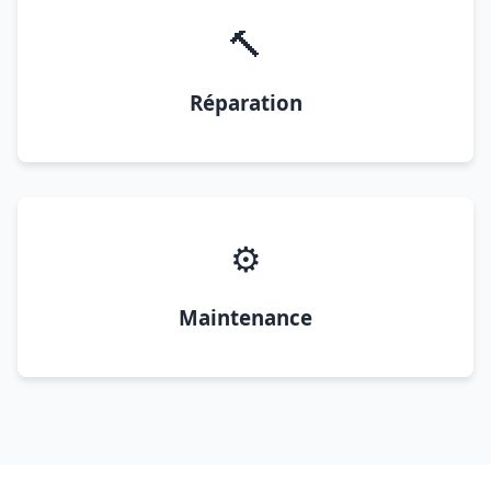
🔨
Réparation
⚙️
Maintenance