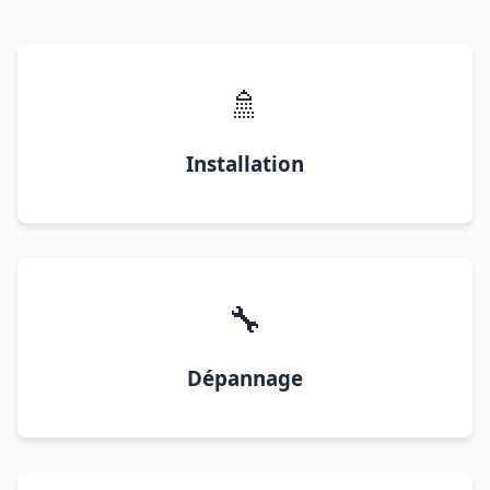
🚿
Installation
🔧
Dépannage