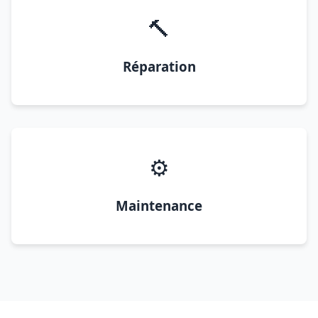
🔨
Réparation
⚙️
Maintenance