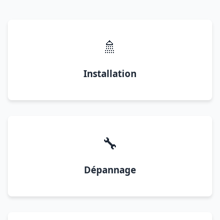
🚿
Installation
🔧
Dépannage