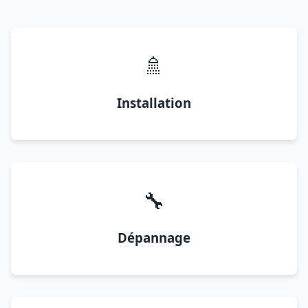
🚿
Installation
🔧
Dépannage