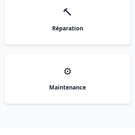
🔨
Réparation
⚙️
Maintenance