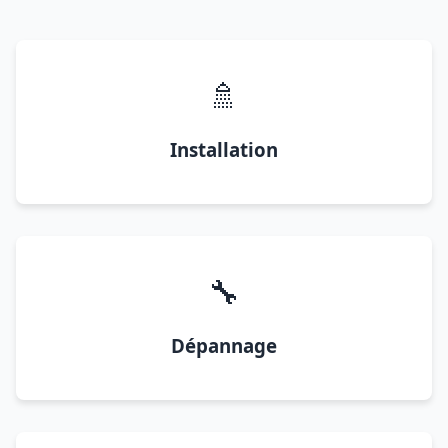
🚿
Installation
🔧
Dépannage