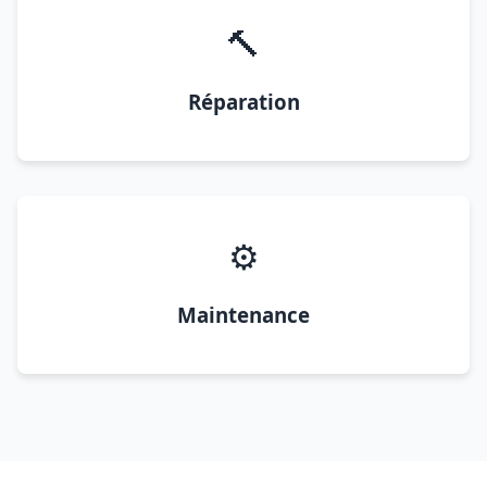
🔨
Réparation
⚙️
Maintenance