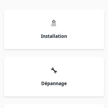
🚿
Installation
🔧
Dépannage