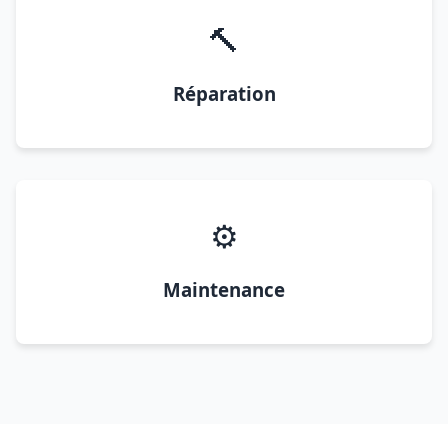
🔨
Réparation
⚙️
Maintenance