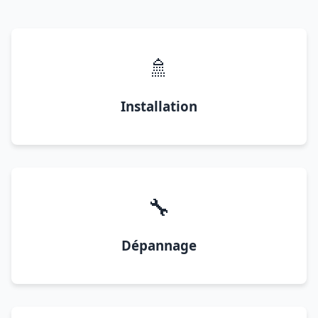
🚿
Installation
🔧
Dépannage