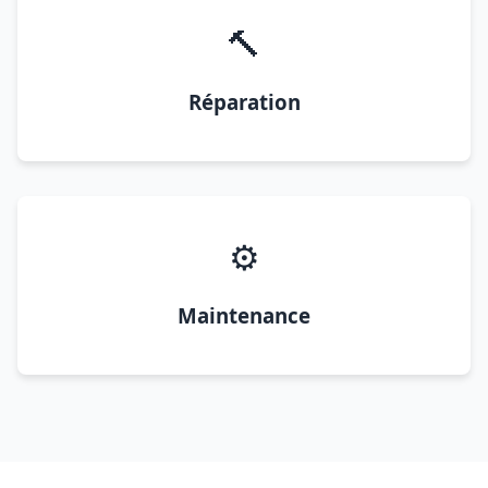
🔨
Réparation
⚙️
Maintenance