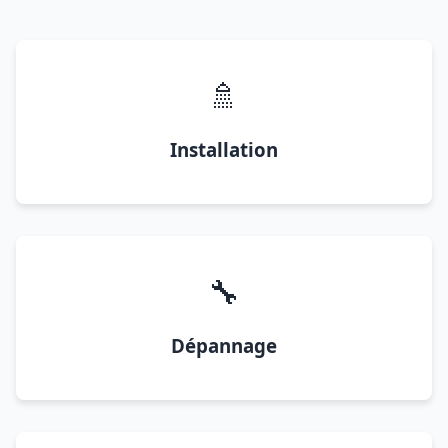
🚿
Installation
🔧
Dépannage