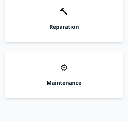
🔨
Réparation
⚙️
Maintenance