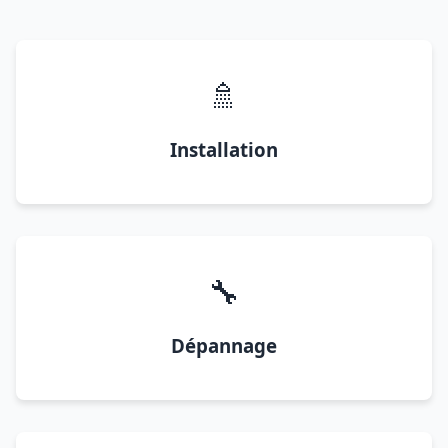
🚿
Installation
🔧
Dépannage