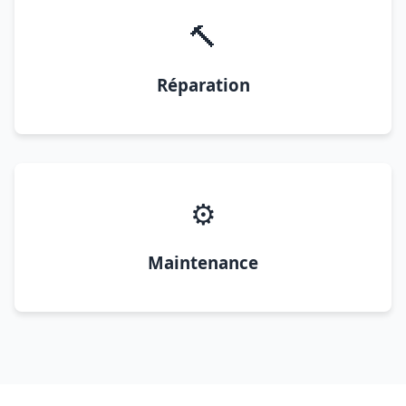
🔨
Réparation
⚙️
Maintenance