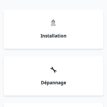
🚿
Installation
🔧
Dépannage