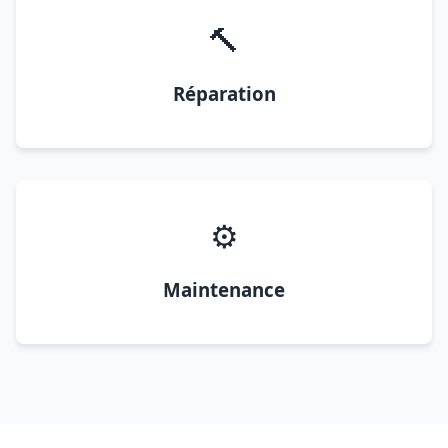
🔨
Réparation
⚙️
Maintenance