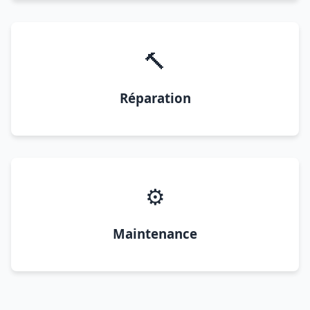
🔨
Réparation
⚙️
Maintenance