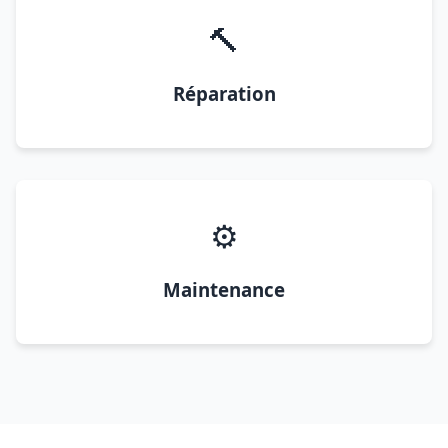
🔨
Réparation
⚙️
Maintenance