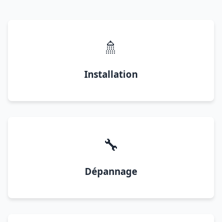
🚿
Installation
🔧
Dépannage