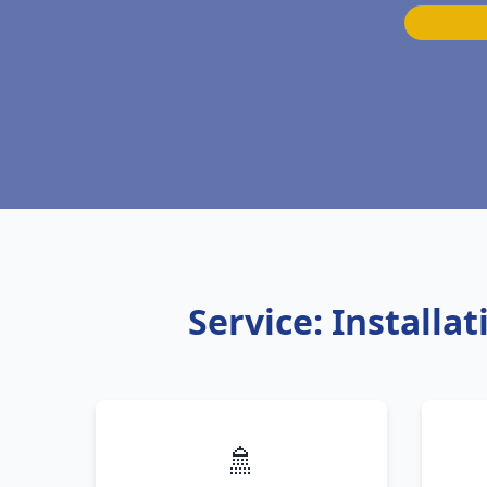
Service: Install
🚿