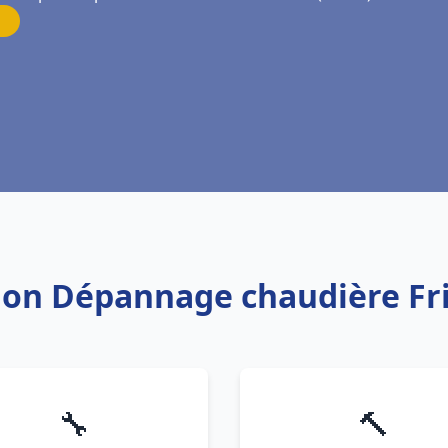
ation Dépannage chaudière 
🔧
🔨