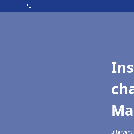
📞
In
cha
Ma
Intervent