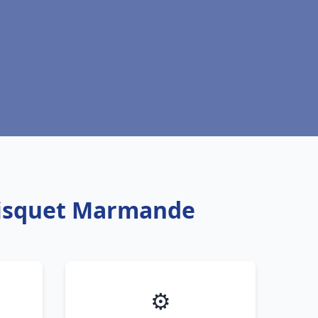
Frisquet Marmande
⚙️