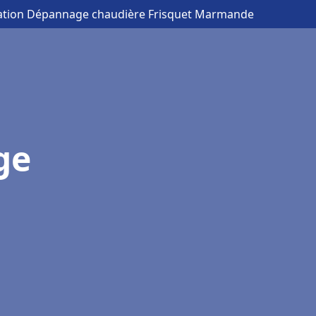
llation Dépannage chaudière Frisquet Marmande
ge