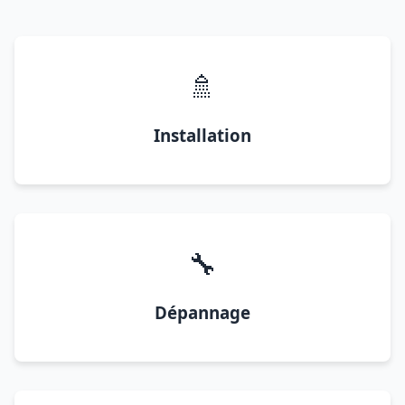
🚿
Installation
🔧
Dépannage