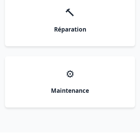
🔨
Réparation
⚙️
Maintenance