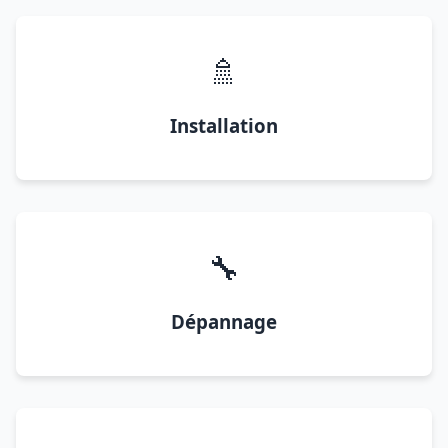
🚿
Installation
🔧
Dépannage