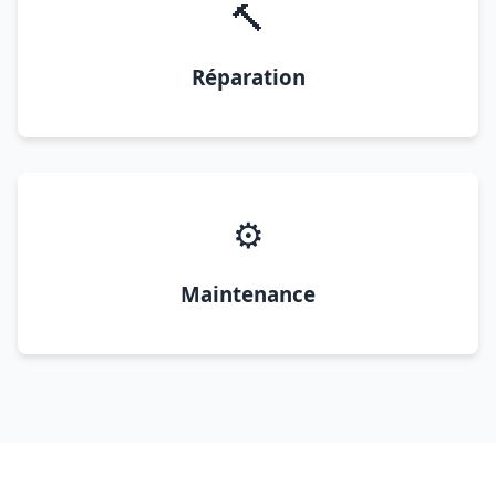
🔨
Réparation
⚙️
Maintenance