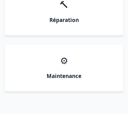
🔨
Réparation
⚙️
Maintenance