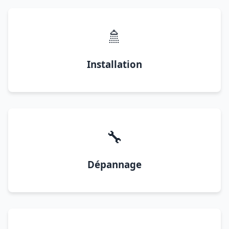
🚿
Installation
🔧
Dépannage