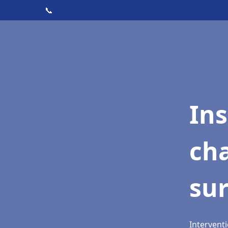
📞
In
ch
sur
Interventi