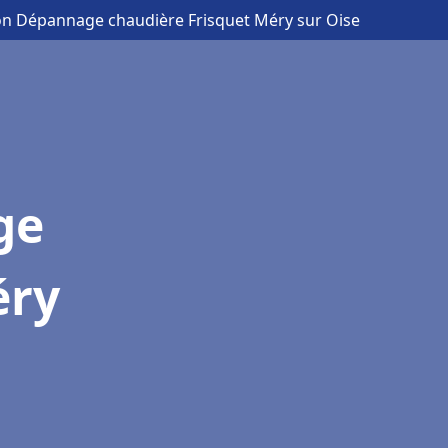
tion Dépannage chaudière Frisquet Méry sur Oise
ge
éry