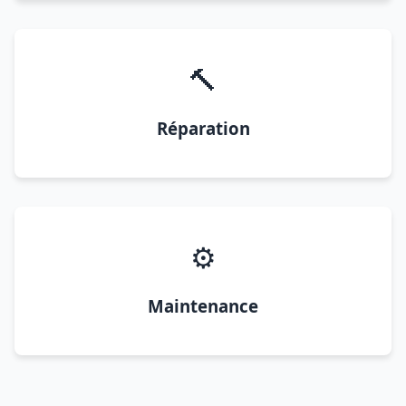
🔨
Réparation
⚙️
Maintenance