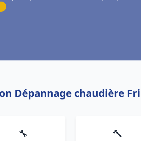
ation Dépannage chaudière F
🔧
🔨