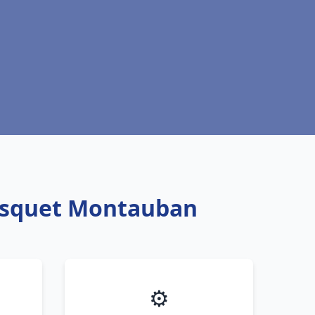
risquet Montauban
⚙️