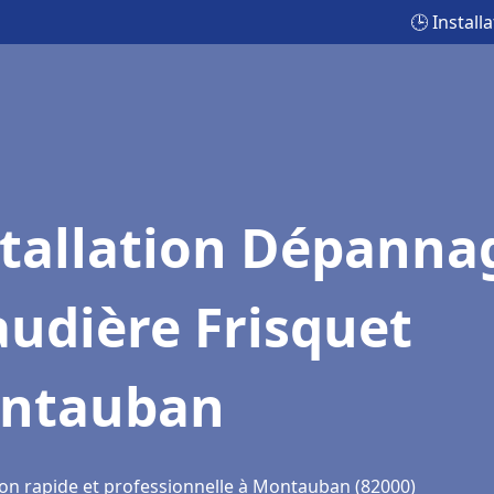
🕒 Instal
stallation Dépanna
udière Frisquet
ntauban
ion rapide et professionnelle à Montauban (82000)