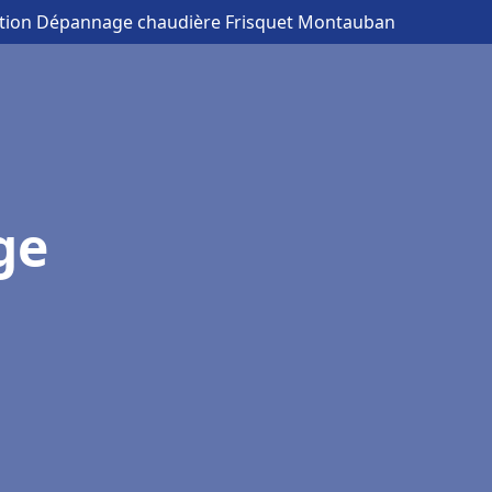
lation Dépannage chaudière Frisquet Montauban
ge