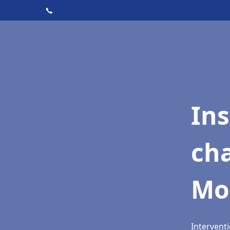
📞
In
cha
Mo
Intervent