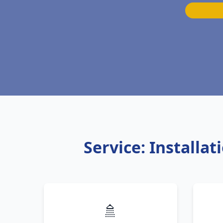
Service: Install
🚿