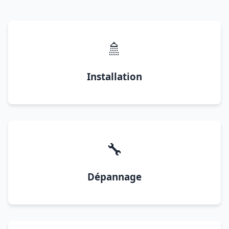
🚿
Installation
🔧
Dépannage