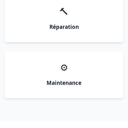
🔨
Réparation
⚙️
Maintenance