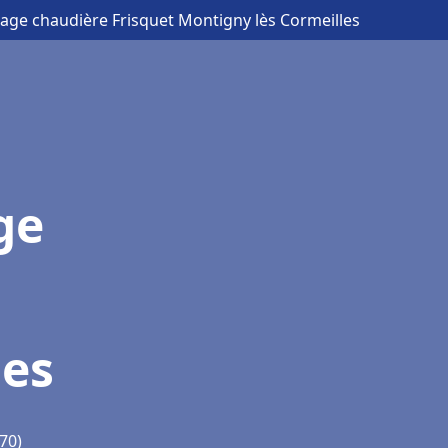
nage chaudière Frisquet Montigny lès Cormeilles
ge
les
70)