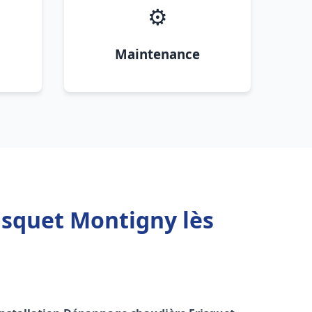
⚙️
Maintenance
isquet Montigny lès