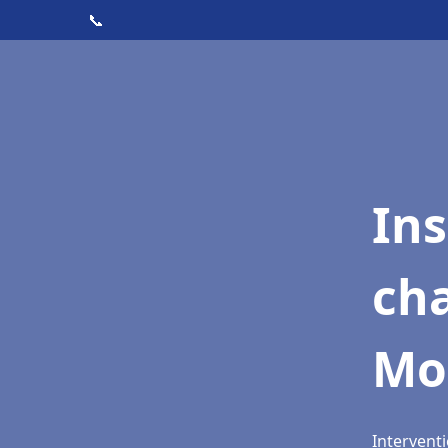
📞
In
cha
Mon
Interventi