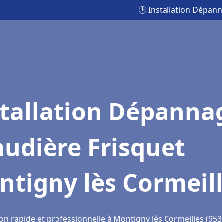
🕒 Installation Dépan
stallation Dépanna
udière Frisquet
tigny lès Cormeil
on rapide et professionnelle à Montigny lès Cormeilles (953