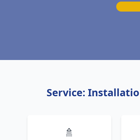
Service: Installat
🚿