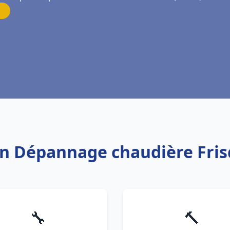
ion Dépannage chaudière Fr
🔧
🔨