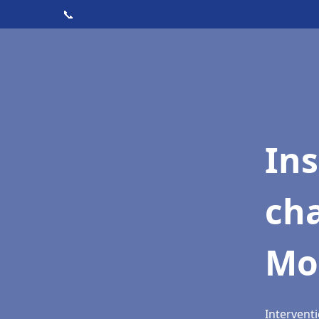
📞
In
cha
Mo
Intervent