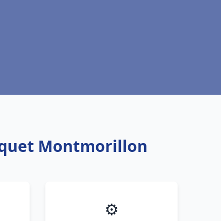
isquet Montmorillon
⚙️