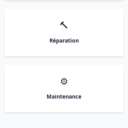
🔨
Réparation
⚙️
Maintenance