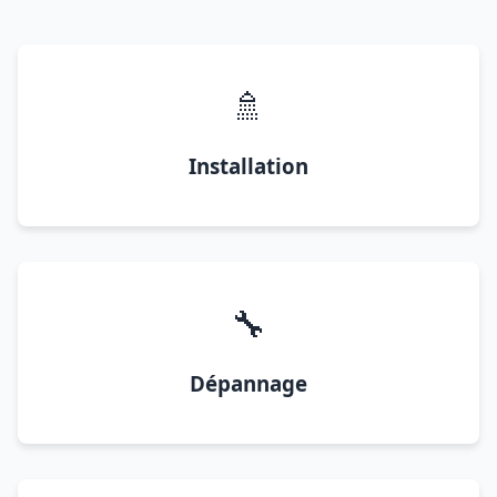
🚿
Installation
🔧
Dépannage