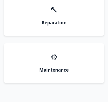
🔨
Réparation
⚙️
Maintenance