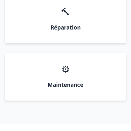
🔨
Réparation
⚙️
Maintenance