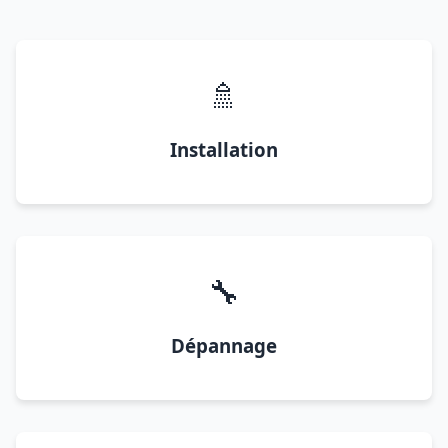
🚿
Installation
🔧
Dépannage