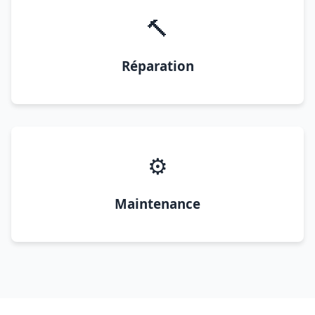
🔨
Réparation
⚙️
Maintenance