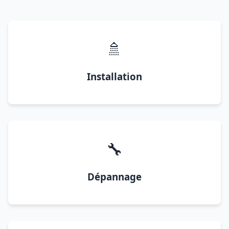
🚿
Installation
🔧
Dépannage