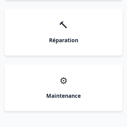
🔨
Réparation
⚙️
Maintenance