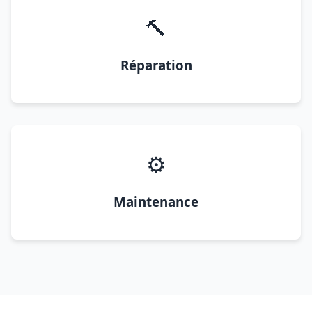
🔨
Réparation
⚙️
Maintenance