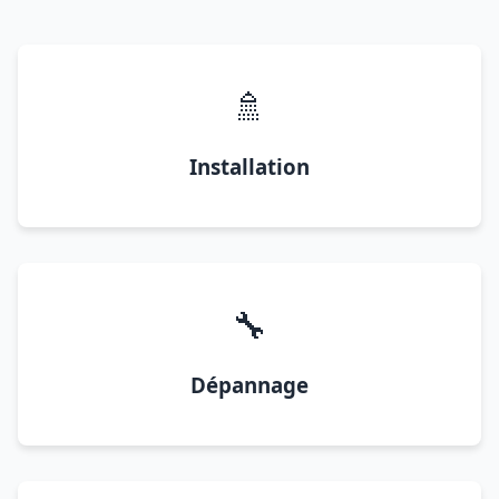
🚿
Installation
🔧
Dépannage