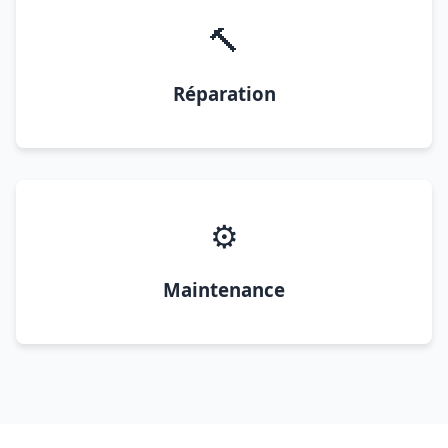
🔨
Réparation
⚙️
Maintenance