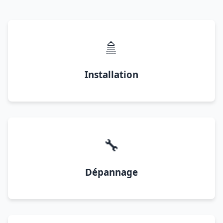
🚿
Installation
🔧
Dépannage