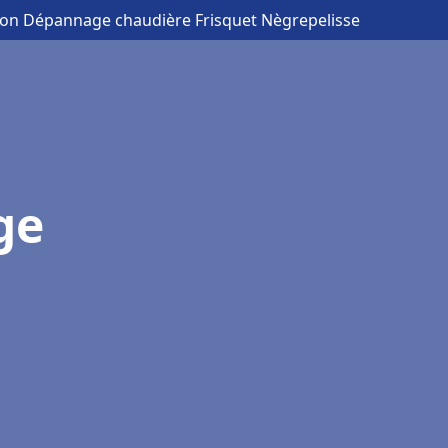
ation Dépannage chaudière Frisquet Nègrepelisse
ge