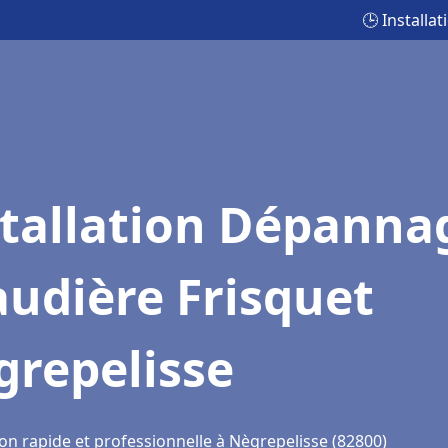
🕒 Install
stallation Dépanna
udière Frisquet
grepelisse
on rapide et professionnelle à Nègrepelisse (82800)