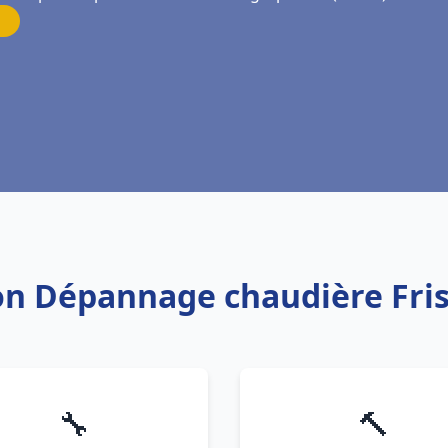
tion Dépannage chaudière Fri
🔧
🔨