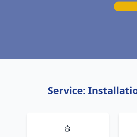
Service: Installa
🚿