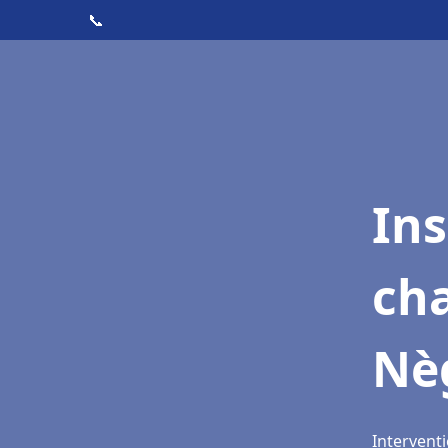
📞
In
cha
Nè
Interventi