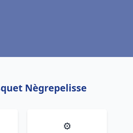
squet Nègrepelisse
⚙️